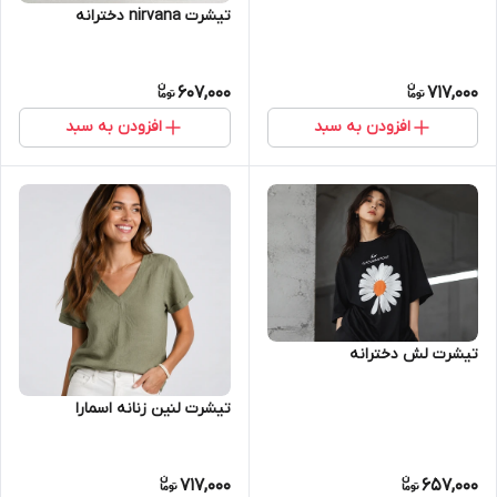
تیشرت nirvana دخترانه
607,000
717,000
افزودن به سبد
افزودن به سبد
تیشرت لش دخترانه
تیشرت لنین زنانه اسمارا
717,000
657,000