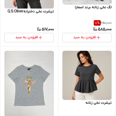
لگ نخی زنانه برند اسمارا
تیشرت نخی دخترانهQ.S.Oliver
650,000
10
%
517,000
585,000
افزودن به سبد
افزودن به سبد
تیشرت نخی زنانه