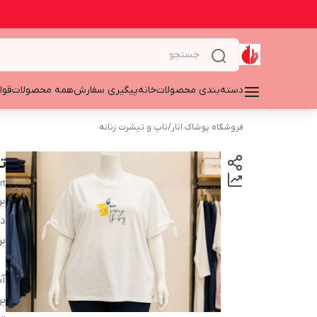
دسته‌بندی محصولات
خانه
پیگیری سفارش
همه محصولات
قوا
فروشگاه پوشاک انار
/
تاپ و تیشرت زنانه
ت
rt
بر
دس
بر
آ
بر