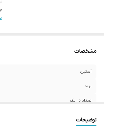
تع
ج
ج
ن
قا
مو
ی
مشخصات
ق
ر
سا
آستین
برند
تعداد در پک
جنس
توضیحات
جنیست