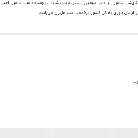
ر، کاپشن، لباس زیر، تاپ، سوتین، تیشرت، سویشرت، پولوشرت، ست لباس راحتی زن
در صورت ایراد برگشت دارد
روزانه
گرد
72
سفید
ید.
3XL