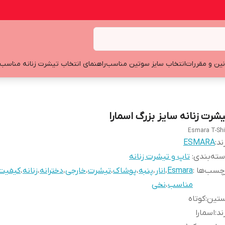
نین و مقررات
انتخاب سایز سوتین مناسب
راهنمای انتخاب تیشرت زنانه مناسب
یشرت زنانه سایز بزرگ اسمارا
Esmara T-Shi
ند:
ESMARA
ته‌بندی
:
تاپ و تیشرت زنانه
چسب‌ها :
Esmara
،
انار
،
پنبه
،
پوشاک
،
تیشرت
،
خارجی
،
دخترانه
،
زنانه
،
کیفیت
مناسب
،
نخی
ستین
:
کوتاه
ند
:
اسمارا