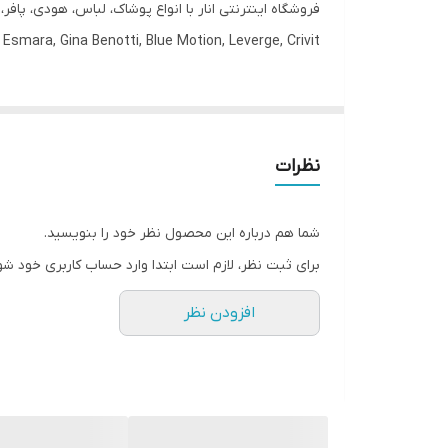
فروشگاه اینترنتی انار با انواع پوشاک، لباس، هودی، پاف
قابلیت بازگشت
Esmara, Gina Benotti, Blue Motion, Leverge, Crivit با ارسال فوری به کل کشور درخدمت شما عزیزان می‌باشد.
مورد استفاده
یقه
نظرات
قد
رنگ
شما هم درباره این محصول نظر خود را بنویسید.
برای ثبت نظر، لازم است ابتدا وارد حساب کاربری خود شو
سایز
افزودن نظر