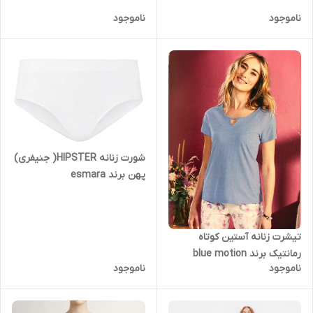
ناموجود
ناموجود
شورت زنانه HIPSTER( جنیفری)
پهن برند esmara
تیشرت زنانه آستین کوتاه
رمانتیک برند blue motion
ناموجود
ناموجود