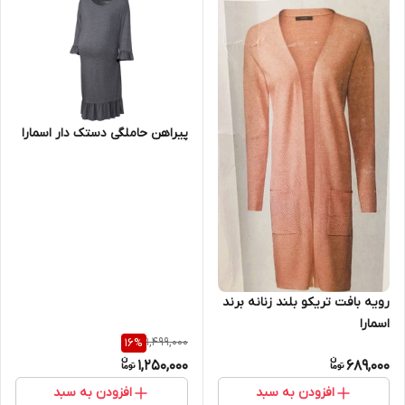
پیراهن حاملگی دستک دار اسمارا
رویه بافت تریکو بلند زنانه برند
اسمارا
1,499,000
16
%
1,250,000
689,000
افزودن به سبد
افزودن به سبد