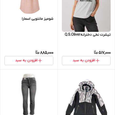
شومیز مانتویی اسمارا
تیشرت نخی دخترانهQ.S.Oliver
885,000
517,000
افزودن به سبد
افزودن به سبد