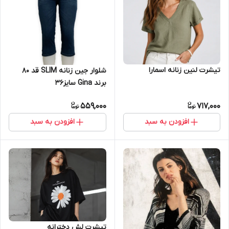
تیشرت لنین زنانه اسمارا
شلوار جین زنانه SLIM قد 80
برند Gina سایز36
559,000
717,000
افزودن به سبد
افزودن به سبد
تیشرت لش دخترانه