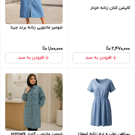
کاپشن کتان زنانه خزدار
شومیز مانتویی زنانه برند جینا
1,100,000
2,470,000
افزودن به سبد
افزودن به سبد
پیراهن نخی و نرم زنانه اسمارا
شومیز مانتویی گلدار primark