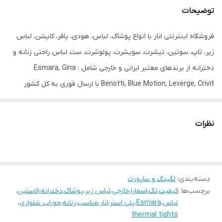
توضیحات
رنگ
رنگ پا
فروشگاه اینترنتی انار با انواع پوشاک، لباس، هودی، پافر، کاپشن، لباس
قابلیت بازگشت
دارد
زیر، تاپ، سوتین، تیشرت، سویشرت، پولوشرت، ست لباس راحتی زنانه و
مورد استفاده
روزانه
دخترانه از برندهای معتبر ایرانی و خارجی شامل : Esmara, Gina
Benotti, Blue Motion, Leverge, Crivit با ارسال فوری به کل کشور
سایز
S 36/38
درخدمت شما عزیزان می‌باشد.
نظرات
دسته‌بندی
:
لگینگ و ساپورت
برچسب‌ها :
کیفیت
،
لگ
،
اسمارا
،
خارجی
،
لباس زیر
،
پوشاک
،
دخترانه
،
الاستین
،
لباس
،
Esmara
،
پلی استر
،
انار
،
مناسب
،
زنانه
،
جوراب شلواری
،
thermal tights