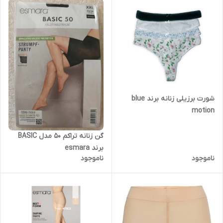
شورت برزیلی زنانه برند blue
motion
گن زنانه تراکم 50 مدل BASIC
برند esmara
ناموجود
ناموجود