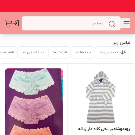
لباس زیر
جدیدترین
برندها
قیمت
دسته‌بندی
فقط محص
روبدوشامبر نخی کلاه دار زنانه