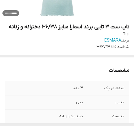
تاپ ست 3 تایی برند اسمارا سایز 36/38 دخترانه و زنانه
Top
برند:
ESMARA
شناسه کالا
362793
مشخصات
تعداد در پک
3 عدد
جنس
نخی
جنیست
دخترانه و زنانه
سایز
S 36/38