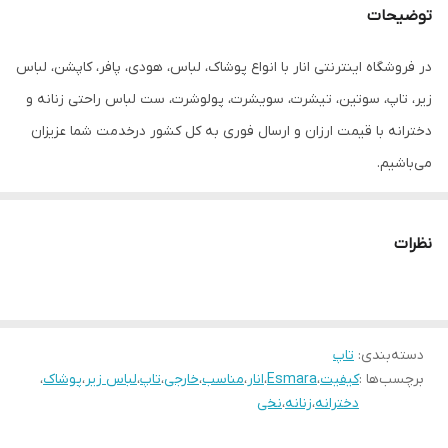
توضیحات
در فروشگاه اینترنتی انار با انواع پوشاک، لباس، هودی، پافر، کاپشن، لباس
زیر، تاپ، سوتین، تیشرت، سویشرت، پولوشرت، ست لباس راحتی زنانه و
دخترانه با قیمت ارزان و ارسال فوری به کل کشور درخدمت شما عزیزان
می‌باشیم.
نظرات
دسته‌بندی
:
تاپ
برچسب‌ها :
کیفیت
،
Esmara
،
انار
،
مناسب
،
خارجی
،
تاپ
،
لباس زیر
،
پوشاک
،
دخترانه
،
زنانه
،
نخی