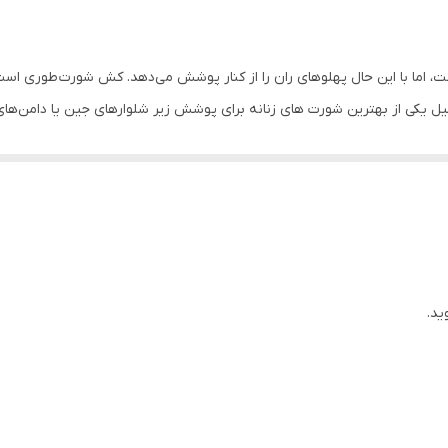
روزانه
ندارد
 دارای ساختاری به شکل عدد ۷ فارسی است، اما با این حال پهلوهای ران را از کنار پوشش می‌دهد. کش
یکی از بهترین شورت های زنانه برای پوشش زیر شلوارهای جین یا دامن‌های 
HIPSTER
گی نیز گزینه خوبی خواهد بود تا موجب ایجاد حساسیت در ناحیه واژن نشود.
مشکی
ر، کاپشن، لباس زیر، تاپ، سوتین، تیشرت، سویشرت، پولوشرت، ست لباس راحتی زن
XL 50/52
ید.