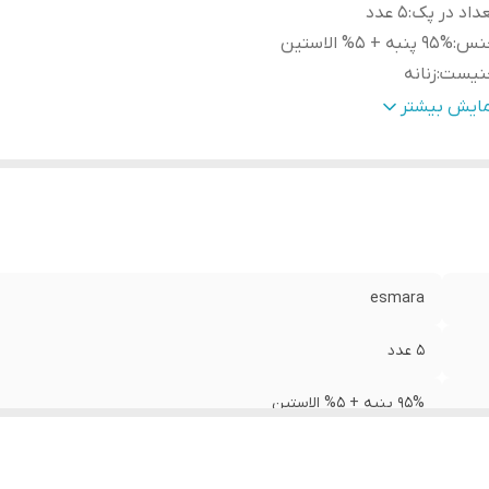
داد در پک
:
5 عدد
نس
:
95% پنبه + 5% الاستین
نیست
:
زنانه
رد استفاده
:
روزانه
مایش بیشتر
بلیت بازگشت
:
ندارد
م
:
HIPSTER
نگ
:
مشکی
یز
:
XL 50/52
esmara
5 عدد
95% پنبه + 5% الاستین
زنانه