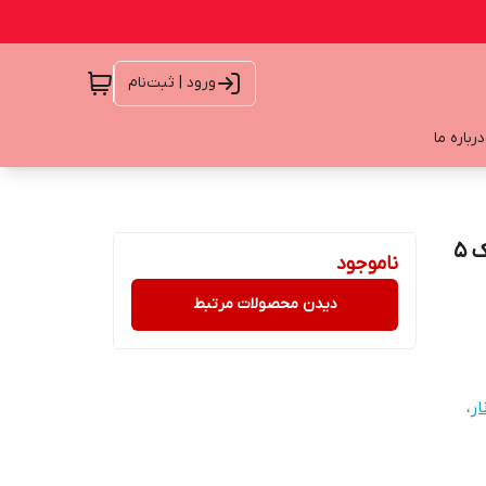
ورود | ثبت‌نام
درباره ما
شورت زنانه HIPSTER(جنیفری) گیپور دار برند esmara پک 5
ناموجود
دیدن محصولات مرتبط
ار
،