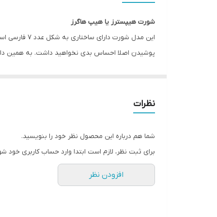
مورد استفاده
شورت هیپسترز یا هیپ هاگرز
قابلیت بازگشت
این مدل شورت
پوشیدن اصلا احساس بدی نخواهید داشت. به همین دلیل 
فرم
فاق شورت هیپسترز نسبتا کوتاه است و برای دوران قاعد
رنگ
فروشگاه اینترنتی انار با انواع پوشاک، لباس، هودی، پاف
سایز
نظرات
Esmara, Gina Benotti, Blue Motion, Leverge, Crivit با ارسال فوری به کل کشور درخدمت شما عزیزان می‌باشد.
شما هم درباره این محصول نظر خود را بنویسید.
برای ثبت نظر، لازم است ابتدا وارد حساب کاربری خود شو
افزودن نظر