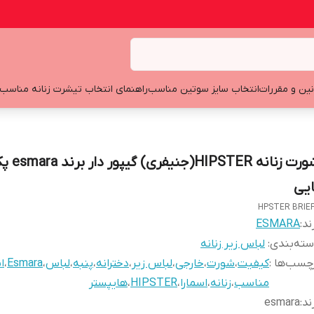
نین و مقررات
انتخاب سایز سوتین مناسب
راهنمای انتخاب تیشرت زنانه مناسب
ایی
HPSTER BRIE
ند:
ESMARA
ته‌بندی
:
لباس زیر زنانه
چسب‌ها :
کیفیت
،
شورت
،
خارجی
،
لباس زیر
،
دخترانه
،
پنبه
،
لباس
،
Esmara
،
ان
مناسب
،
زنانه
،
اسمارا
،
HIPSTER
،
هایپستر
ند
:
esmara