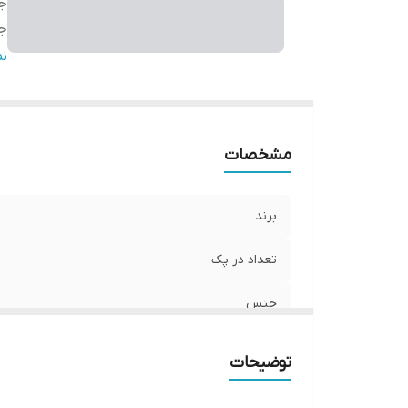
ج
ج
ر
ن
قا
مو
سا
مشخصات
برند
تعداد در پک
جنس
جنیست
توضیحات
رنگ