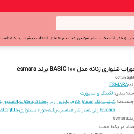
نین و مقررات
انتخاب سایز سوتین مناسب
راهنمای انتخاب تیشرت زنانه مناسب
راب شلواری زنانه مدل BASIC 100 برند esmara
cotton tigh
ند:
ESMARA
ته‌بندی
:
لگینگ و ساپورت
چسب‌ها :
کیفیت
،
لگ
،
اسمارا
،
خارجی
،
لباس زیر
،
پوشاک
،
دخترانه
،
الاستین
،
ل
Esmara
،
پلی استر
،
انار
،
مناسب
،
زنانه
،
جوراب شلواری
،
al tights
ند
:
esmara
داد در پک
:
1 جفت