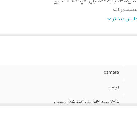
نس
:
73% پنبه 22% پلی آمید 5% الاستین
نیست
:
زنانه
نگ
:
مشکی
مایش بیشتر
بلیت بازگشت
:
دارد
رد استفاده
:
روزانه
یز
:
2XL
esmara
1 جفت
73% پنبه 22% پلی آمید 5% الاستین
زنانه
مشکی