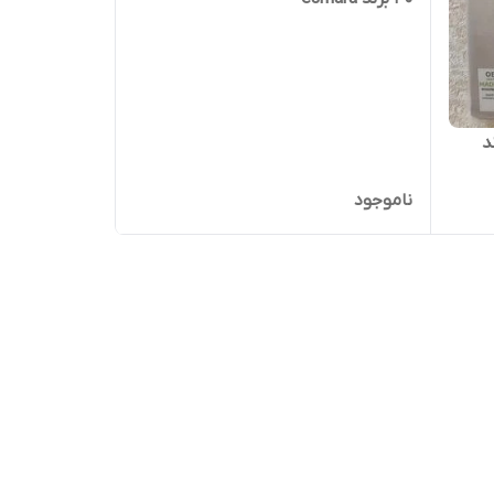
 BASIC برند
ناموجود