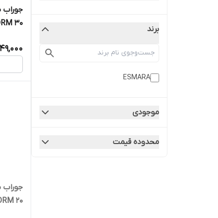
FORM 30 برند a
برند
149,000
ESMARA
موجودی
محدوده قیمت
FORM 20 برند ra