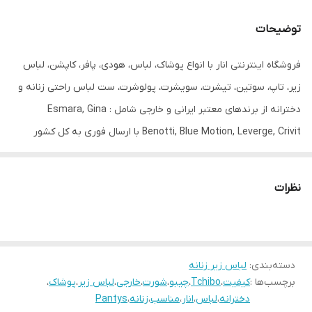
جنیست
زنانه
توضیحات
رنگ
بژ
فروشگاه اینترنتی انار با انواع پوشاک، لباس، هودی، پافر، کاپشن، لباس
سایز
XL 48/50
زیر، تاپ، سوتین، تیشرت، سویشرت، پولوشرت، ست لباس راحتی زنانه و
طرح
لیزری + کمر نوار گیپور
دخترانه از برندهای معتبر ایرانی و خارجی شامل : Esmara, Gina
Benotti, Blue Motion, Leverge, Crivit با ارسال فوری به کل کشور
قابلیت بازگشت
ندارد
درخدمت شما عزیزان می‌باشد.
مورد استفاده
روزانه
نظرات
دسته‌بندی
:
لباس زیر زنانه
برچسب‌ها :
کیفیت
،
Tchibo
،
چیبو
،
شورت
،
خارجی
،
لباس زیر
،
پوشاک
،
دخترانه
،
لباس
،
انار
،
مناسب
،
زنانه
،
Pantys