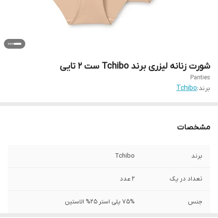
شورت زنانه لیزری برند Tchibo ست 2 تایی
Panties
برند:
Tchibo
مشخصات
برند
Tchibo
تعداد در پک
2 عدد
جنس
75% پلی استر 25% الاستین