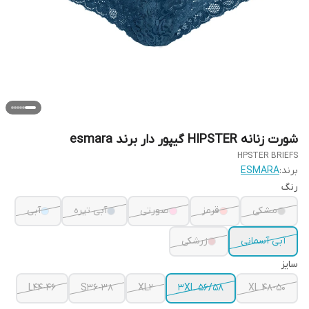
شورت زنانه HIPSTER گیپور دار برند esmara
HPSTER BRIEFS
برند:
ESMARA
رنگ
مشکی
قرمز
صورتی
آبی تیره
آبی
آبی آسمانی
زرشکی
سایز
L44-46
S36-38
XL2
3XL 56/58
XL 48-50