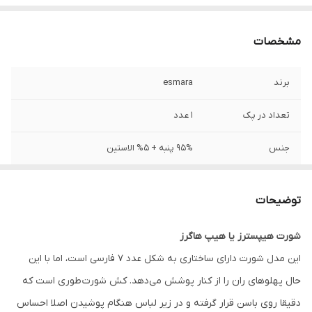
مشخصات
برند
esmara
تعداد در پک
1 عدد
جنس
95% پنبه + 5% الاستین
جنیست
زنانه
توضیحات
مورد استفاده
روزانه
شورت هیپسترز یا هیپ هاگرز
قابلیت بازگشت
دارد
این مدل شورت دارای ساختاری به شکل عدد ۷ فارسی است، اما با این
فرم
HIPSTER
حال پهلوهای ران را از کنار پوشش می‌دهد. کش شورت طوری است که
دقیقا روی باسن قرار گرفته و در زیر لباس هنگام پوشیدن اصلا احساس