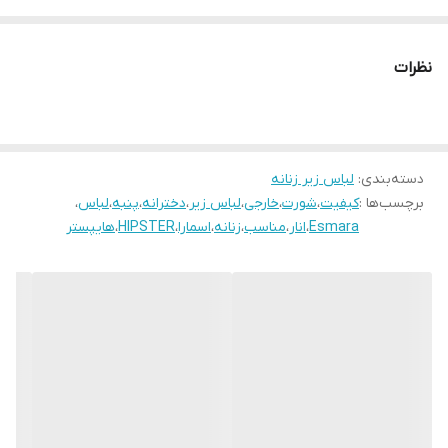
بدی نخواهید داشت. به همین دلیل یکی از بهترین شورت های زنانه
برای پوشش زیر شلوارهای جین یا دامن‌های فاق کوتاه است.
نظرات
فاق شورت هیپسترز نسبتا کوتاه است و برای دوران قاعدگی نیز گزینه
خوبی خواهد بود تا موجب ایجاد حساسیت در ناحیه واژن نشود.
دسته‌بندی
:
لباس زیر زنانه
فروشگاه اینترنتی انار با انواع پوشاک، لباس، هودی، پافر، کاپشن، لباس
برچسب‌ها :
کیفیت
،
شورت
،
خارجی
،
لباس زیر
،
دخترانه
،
پنبه
،
لباس
،
زیر، تاپ، سوتین، تیشرت، سویشرت، پولوشرت، ست لباس راحتی زنانه و
Esmara
،
انار
،
مناسب
،
زنانه
،
اسمارا
،
HIPSTER
،
هایپستر
دخترانه از برندهای معتبر ایرانی و خارجی شامل : Esmara, Gina
Benotti, Blue Motion, Leverge, Crivit با ارسال فوری به کل کشور
درخدمت شما عزیزان می‌باشد.
برای خرید سایز بزرگتر به آدرس زیر مراجعه فرمایید:
فروشگاه پلاس سایز