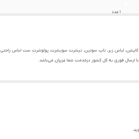
1 عدد
نخ پنبه
زنانه
ر، کاپشن، لباس زیر، تاپ، سوتین، تیشرت، سویشرت، پولوشرت، ست لباس راحتی زن
در صورت ایراد برگشت دارد
روزانه
گرد
68
سرمه ای
ید.
36-38