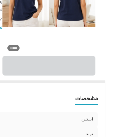
بر
تع
ج
ج
ن
قا
مو
ی
ق
ر
سا
مشخصات
آستین
برند