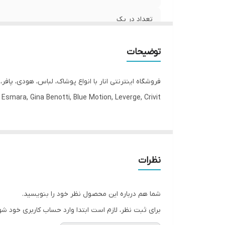
تعداد در پک
جنس
توضیحات
جنیست
فروشگاه اینترنتی انار با انواع پوشاک، لباس، هودی، پاف
قابلیت بازگشت
Esmara, Gina Benotti, Blue Motion, Leverge, Crivit با ارسال فوری به کل کشور درخدمت شما عزیزان می‌باشد.
مورد استفاده
یقه
نظرات
قد
رنگ
شما هم درباره این محصول نظر خود را بنویسید.
برای ثبت نظر، لازم است ابتدا وارد حساب کاربری خود شو
سایز