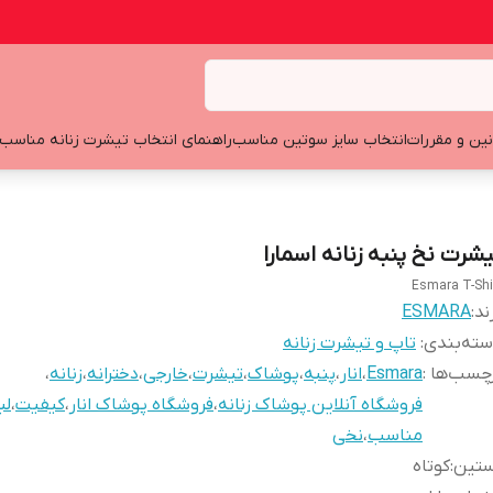
نین و مقررات
انتخاب سایز سوتین مناسب
راهنمای انتخاب تیشرت زنانه مناسب
یشرت نخ پنبه زنانه اسمارا
Esmara T-Shi
ند:
ESMARA
ته‌بندی
:
تاپ و تیشرت زنانه
چسب‌ها :
Esmara
،
انار
،
پنبه
،
پوشاک
،
تیشرت
،
خارجی
،
دخترانه
،
زنانه
،
فروشگاه آنلاین پوشاک زنانه
،
فروشگاه پوشاک انار
،
کیفیت
،
لب
مناسب
،
نخی
ستین
:
کوتاه