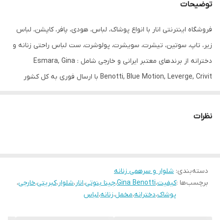
توضیحات
رنگ
خردلی
فروشگاه اینترنتی انار با انواع پوشاک، لباس، هودی، پافر، کاپشن، لباس
سایز
40
زیر، تاپ، سوتین، تیشرت، سویشرت، پولوشرت، ست لباس راحتی زنانه و
قد
100
دخترانه از برندهای معتبر ایرانی و خارجی شامل : Esmara, Gina
Benotti, Blue Motion, Leverge, Crivit با ارسال فوری به کل کشور
دور کمر
80
درخدمت شما عزیزان می‌باشد.
دور باسن
100
نظرات
دور ران
56
اندازه فاق
26
دسته‌بندی
:
شلوار و سرهمی زنانه
برچسب‌ها :
کیفیت
،
Gina Benotti
،
جینا بنوتی
،
انار
،
شلوار
،
کبریتی
،
خارجی
،
پوشاک
،
دخترانه
،
مخمل
،
زنانه
،
لباس