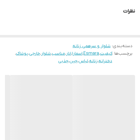
دور ران
50
نظرات
اندازه فاق
34
سایز
40
دسته‌بندی
:
شلوار و سرهمی زنانه
رنگ
قرمز
برچسب‌ها :
کیفیت
،
Esmara
،
اسمارا
،
انار
،
مناسب
،
شلوار
،
خارجی
،
پوشاک
،
دخترانه
،
زنانه
،
لباس
،
جین
،
جذبی
طرح
اسلیم ساده