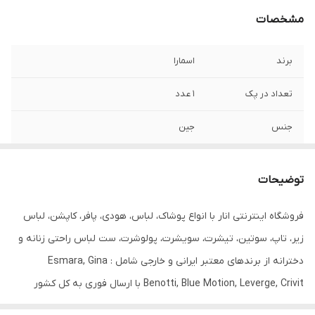
مشخصات
برند
اسمارا
تعداد در پک
1 عدد
جنس
جین
جنیست
زنانه
توضیحات
قابلیت بازگشت
دارد
فروشگاه اینترنتی انار با انواع پوشاک، لباس، هودی، پافر، کاپشن، لباس
قد
104
زیر، تاپ، سوتین، تیشرت، سویشرت، پولوشرت، ست لباس راحتی زنانه و
مورد استفاده
روزانه
دخترانه از برندهای معتبر ایرانی و خارجی شامل : Esmara, Gina
Benotti, Blue Motion, Leverge, Crivit با ارسال فوری به کل کشور
فرم
اسلیم
درخدمت شما عزیزان می‌باشد.