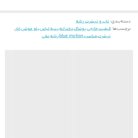
دسته‌بندی
:
تاپ و تیشرت زنانه
برچسب‌ها :
کیفیت
،
خارجی
،
پوشاک
،
دخترانه
،
پنبه
،
لباس
،
بلو موشن
،
انار
،
تیشرت
،
مناسب
،
blue motion
،
زنانه
،
نخی