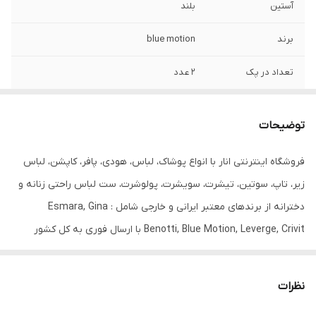
آستین
بلند
برند
blue motion
تعداد در پک
2 عدد
جنس
95% پنبه + 5% الاستین
توضیحات
جنیست
زنانه
فروشگاه اینترنتی انار با انواع پوشاک، لباس، هودی، پافر، کاپشن، لباس
رنگ
سرمه‌ای خط دار + شیری
زیر، تاپ، سوتین، تیشرت، سویشرت، پولوشرت، ست لباس راحتی زنانه و
سایز
S 36/38
دخترانه از برندهای معتبر ایرانی و خارجی شامل : Esmara, Gina
Benotti, Blue Motion, Leverge, Crivit با ارسال فوری به کل کشور
قابلیت بازگشت
دارد
درخدمت شما عزیزان می‌باشد.
مورد استفاده
روزانه
نظرات
یقه
یقه 7