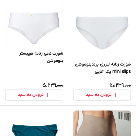
شورت نخی زنانه هیپستر
بلوموشن
شورت زنانه لیزری برندبلوموشن
mini slips پک 2تایی
239,000
239,000
افزودن به سبد
افزودن به سبد