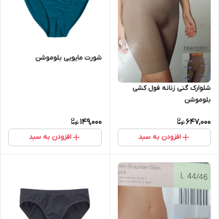
شورت مایویی بلوموشن
شلوارک گنی زنانه فول کشی
بلوموشن
149,000
647,000
افزودن به سبد
افزودن به سبد