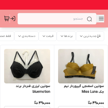
جدیدترین
برندها
قیمت
دسته‌بندی
فقط محص
سوتین اسفنجی گیپوردار نیم
سوتین لیزری فنردار برند
جک Miss Luna
bluemotion
490,000
490,000