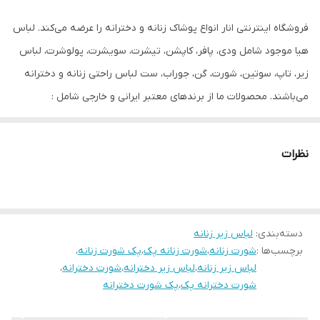
فروشگاه اینترنتی انار انواع پوشاک زنانه و دخترانه را عرضه می‌کند. لباس
هیا موجود شامل ودی، پافر، کاپشن، تیشرت، سویشرت، پولوشرت، لباس
زیر، تاپ، سوتین، شورت، گن، جوراب، ست لباس راحتی زنانه و دخترانه
می‌باشند. محصولات ما از برندهای معتبر ایرانی و خارجی شامل :
Esmara, Gina Benotti, Blue Motion, Leverge, Crivit است و با ارسال
فوری به کل کشور درخدمت شما عزیزان می‌باشیم.
نظرات
دسته‌بندی
:
لباس زیر زنانه
برچسب‌ها :
شورت زنانه
،
شورت زنانه پک
،
پک شورت زنانه
،
لباس زیر زنانه
،
لباس زیر دخترانه
،
شورت دخترانه
،
شورت دخترانه پک
،
پک شورت دخترانه