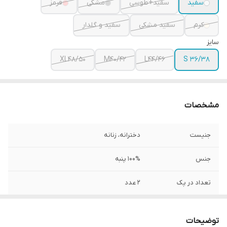
سفید
سفید+طوسی
مشکی
قرمز
کرم
سفید مشکی
سفید و گلدار
سایز
XL48/50
M40/42
L44/46
S 36/38
مشخصات
جنیست
دخترانه، زنانه
جنس
100% پنبه
تعداد در پک
2 عدد
برند
bluemotion
توضیحات