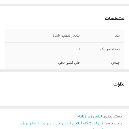
مشخصات
بند
بندنار تنظیم شده
تعداد در پک
1
جنس
فئل کشی نخی
جنیست
زنانه
نظرات
رنگ
کرم
سایز
s36/38
دسته‌بندی
:
لباس زیر زنانه
برچسب‌ها :
گن
،
فروشگاه آنلاین لباس
،
لباس زیر زنانه سایز یزرگ
،