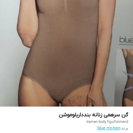
گن سرهمی زنانه بندداربلوموشن
damen body figurformend
برند:
blue motion