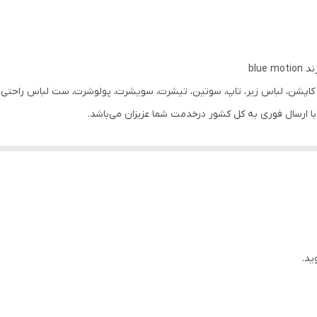
ویسکوز
زنانه
blu
قرمز
ر، کاپشن، لباس زیر، تاپ، سوتین، تیشرت، سویشرت، پولوشرت، ست لباس راحتی زن
ساده
گرد دکمه دار
دارد
روزانه
ید.