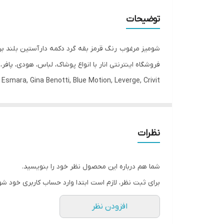
جنس
توضیحات
جنیست
شومیز مرغوب رنگ قرمز بقه گرد دکمه دار آستین بلند برند e motion
رنگ
فروشگاه اینترنتی انار با انواع پوشاک، لباس، هودی، پاف
Esmara, Gina Benotti, Blue Motion, Leverge, Crivit با ارسال فوری به کل کشور درخدمت شما عزیزان می‌باشد.
طرح
یقه
قابلیت بازگشت
نظرات
مورد استفاده
شما هم درباره این محصول نظر خود را بنویسید.
برای ثبت نظر، لازم است ابتدا وارد حساب کاربری خود شو
افزودن نظر