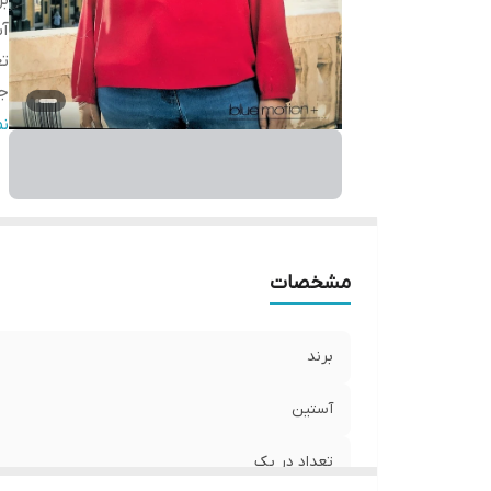
بر
آ
تع
ج
ج
ن
ر
ط
ی
قا
مو
مشخصات
برند
آستین
تعداد در پک