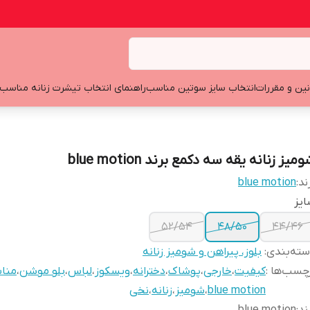
نین و مقررات
انتخاب سایز سوتین مناسب
راهنمای انتخاب تیشرت زنانه مناسب
میز زنانه یقه سه دکمع برند blue motion
ند:
blue motion
یز
52/54
48/50
44/46
ته‌بندی
:
بلوز، پیراهن و شومیز زنانه
چسب‌ها :
کیفیت
،
خارجی
،
پوشاک
،
دخترانه
،
ویسکوز
،
لباس
،
بلو موشن
،
منا
blue motion
،
شومیز
،
زنانه
،
نخی