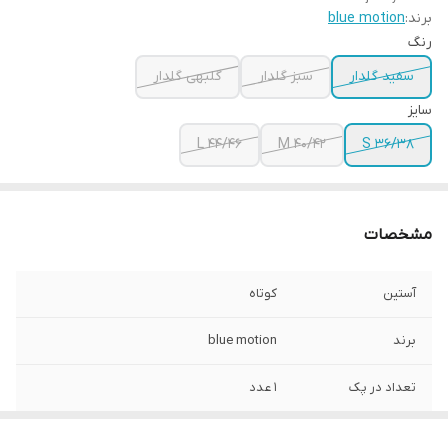
برند:
blue motion
رنگ
سفید گلدار
سبز گلدار
گلبهی گلدار
سایز
L 44/46
M 40/42
S 36/38
مشخصات
آستین
کوتاه
برند
blue motion
تعداد در پک
1 عدد
جنس
52% پنبه 48% الیاف مصنوعی