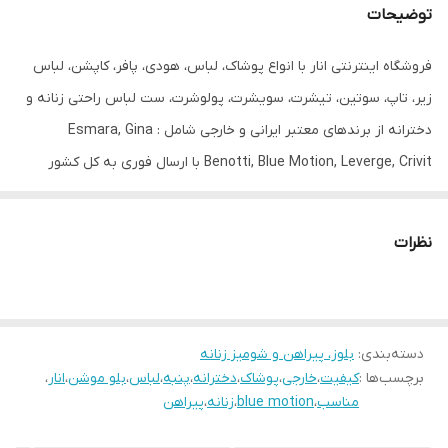
توضیحات
جنیست
زنانه
فروشگاه اینترنتی انار با انواع پوشاک، لباس، هودی، پافر، کاپشن، لباس
قابلیت بازگشت
دارد
زیر، تاپ، سوتین، تیشرت، سویشرت، پولوشرت، ست لباس راحتی زنانه و
مورد استفاده
روزانه
دخترانه از برندهای معتبر ایرانی و خارجی شامل : Esmara, Gina
Benotti, Blue Motion, Leverge, Crivit با ارسال فوری به کل کشور
درخدمت شما عزیزان می‌باشد.
نظرات
دسته‌بندی
:
بلوز، پیراهن و شومیز زنانه
برچسب‌ها :
کیفیت
،
خارجی
،
پوشاک
،
دخترانه
،
پنبه
،
لباس
،
بلو موشن
،
انار
،
مناسب
،
blue motion
،
زنانه
،
پیراهن