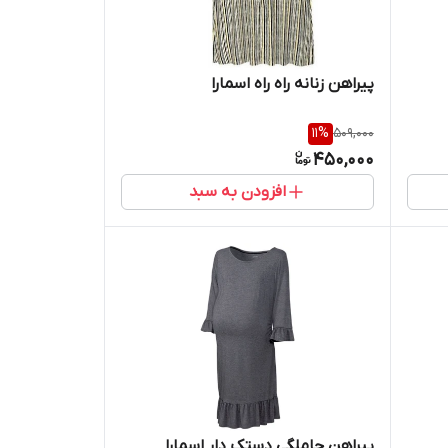
پیراهن زنانه راه راه اسمارا
11
%
509,000
450,000
افزودن به سبد
پیراهن حاملگی دستک دار اسمارا