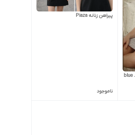
پیراهن زنانه Piaza
پیراهن خواب طرح قلب زنانه برند blue
ناموجود