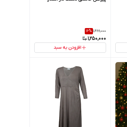
16
%
1,499,000
1,250,000
افزودن به سبد