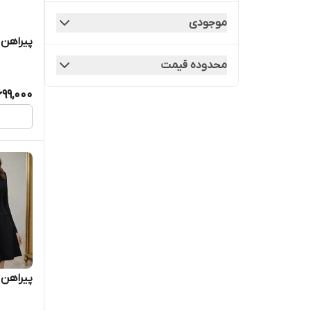
primark
موجودی
ایرانی
پیراهن ب
محدوده قیمت
699,000
پیراهن م