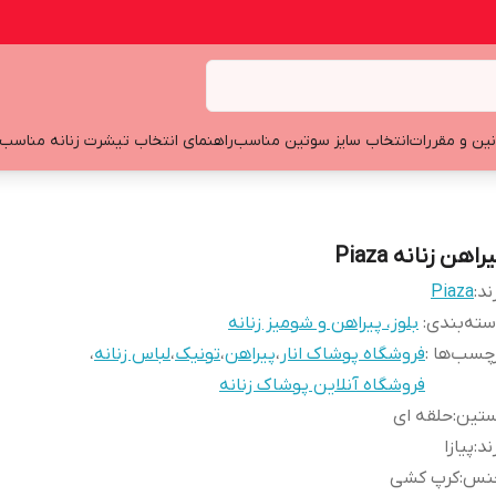
نین و مقررات
انتخاب سایز سوتین مناسب
راهنمای انتخاب تیشرت زنانه مناسب
راهن زنانه Piaza
ند:
Piaza
ته‌بندی
:
بلوز، پیراهن و شومیز زنانه
چسب‌ها :
فروشگاه پوشاک انار
،
پیراهن
،
تونیک
،
لباس زنانه
،
فروشگاه آنلاین پوشاک زنانه
ستین
:
حلقه ای
ند
:
پیازا
نس
:
کرپ کشی