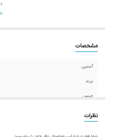
دو
ج
ن
ر
سا
ق
مشخصات
آستین
برند
جنس
دور سینه
نظرات
جنسیت
شما هم درباره این محصول نظر خود را بنویسید.