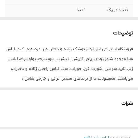
تعداد در پک
1 عدد
جنس
95% پنبه 5% الاستین
توضیحات
برند
bluemotion
فروشگاه اینترنتی انار انواع پوشاک زنانه و دخترانه را عرضه می‌کند. لباس
سایز
3XL
هیا موجود شامل ودی، پافر، کاپشن، تیشرت، سویشرت، پولوشرت، لباس
زیر، تاپ، سوتین، شورت، گن، جوراب، ست لباس راحتی زنانه و دخترانه
می‌باشند. محصولات ما از برندهای معتبر ایرانی و خارجی شامل :
Esmara, Gina Benotti, Blue Motion, Leverge, Crivit است و با ارسال
فوری به کل کشور درخدمت شما عزیزان می‌باشیم.
نظرات
دسته‌بندی
:
لباس زیر زنانه