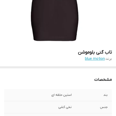
تاب گنی بلوموشن
برند:
blue motion
مشخصات
بند
استین حلقه ای
جنس
نخی کشی