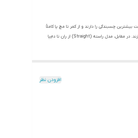
شترین چسبندگی را دارند و از کمر تا مچ پا کاملاً
فیت بدن هستند. مدل‌های اسلیم و اسلیم‌فیت کمی آزادترند؛ فرم پا را می‌گیرند اما چسبان نیستند و ظاهر شیک‌تر و روزمره‌تری می‌سازند. در مقابل، مدل راسته (Straight) از ران تا دم‌پا
ثری ایجاد می‌کند؛ درحالی‌که «نیم‌بگ» آزادی
کنترل‌شده‌تری دارد و ظاهر جمع‌وجورتر ولی همچنان راحت می‌دهد. به طور کلی، تفاوت اصلی این مدل‌ها در فیت و الگوی دوخت است؛ بنابراین ممکن است یک سایز ثابت (مثلاً 42) در
افزودن نظر