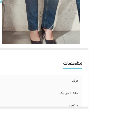
ر
ن
مو
قا
ان
سا
قد
دو
مشخصات
برند
تعداد در پک
جنس