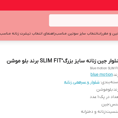
نین و مقررات
انتخاب سایز سوتین مناسب
راهنمای انتخاب تیشرت زنانه مناسب
وار جین زنانه سایز بزرگ ُSLIM FIT برند بلو موشن
blue motion SLIM F
ند:
blue motion
ته‌بندی
:
شلوار و سرهمی زنانه
ند
:
بلوموشن
داد در پک
:
1 عدد
نس
:
جین
نسیت
:
زنانه و دخترانه