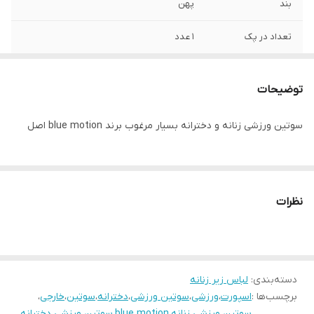
بند
پهن
تعداد در پک
1 عدد
جنسیت
زنانه، دخترانه
توضیحات
جنس
95% نخ 5% الاستین
سوتین ورزشی زنانه و دخترانه بسیار مرغوب برند blue motion اصل
رنگ
آبی آسمانی
سایز
L 44/46
نظرات
قابلیت بازگشت
ندارد
مورد استفاده
ورزشی، روزانه
دسته‌بندی
:
لباس زیر زنانه
برچسب‌ها :
اسپورت
،
ورزشی
،
سوتین ورزشی
،
دخترانه
،
سوتین
،
خارجی
،
سوتین ورزشی زنانه
،
blue motion
،
سوتین ورزشی دخترانه
،