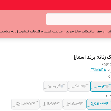
نین و مقررات
انتخاب سایز سوتین مناسب
راهنمای انتخاب تیشرت زنانه مناسب
 زنانه برند اسمارا
Leggin
ند:
ESMARA
نگ
طوسی
مشکی
آبی تیره
یز
XXL 52/54
L 44/46
M 40/42
XS 32/34