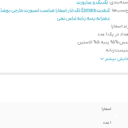
ته‌بندی
:
لگینگ و ساپورت
چسب‌ها :
کیفیت
،
Esmara
،
لگ
،
انار
،
اسمارا
،
مناسب
،
اسپورت
،
خارجی
،
پوشا
دخترانه
،
پنبه
،
زنانه
،
لباس
،
نخی
ند
:
اسمارا
داد در پک
:
1 عدد
نس
:
95% پنبه 5% الاستین
نیست
:
زنانه
بلیت بازگشت
:
دارد
مایش بیشتر
رد استفاده
:
روزانه
اسمارا
1 عدد