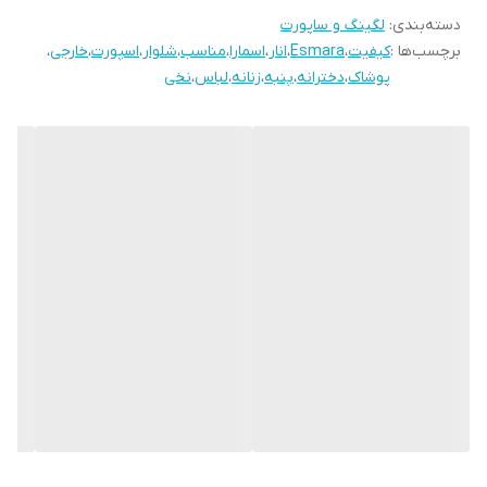
دسته‌بندی
:
لگینگ و ساپورت
برچسب‌ها :
کیفیت
،
Esmara
،
انار
،
اسمارا
،
مناسب
،
شلوار
،
اسپورت
،
خارجی
،
پوشاک
،
دخترانه
،
پنبه
،
زنانه
،
لباس
،
نخی