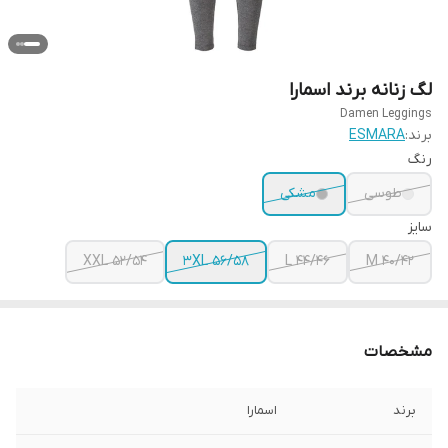
لگ زنانه برند اسمارا
Damen Leggings
برند:
ESMARA
رنگ
طوسی
مشکی
سایز
XXL 52/54
3XL 56/58
L 44/46
M 40/42
مشخصات
برند
اسمارا