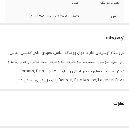
تعداد در پک
1 عدد
جنس
57% پنبه 38% پلیستر 5% الاستن
جنیست
زنانه
توضیحات
قابلیت بازگشت
دارد
فروشگاه اینترنتی انار با انواع پوشاک، لباس، هودی، پافر، کاپشن، لباس
مورد استفاده
روزانه
زیر، تاپ، سوتین، تیشرت، سویشرت، پولوشرت، ست لباس راحتی زنانه و
دخترانه از برندهای معتبر ایرانی و خارجی شامل : Esmara, Gina
Benotti, Blue Motion, Leverge, Crivit با ارسال فوری به کل کشور
درخدمت شما عزیزان می‌باشد.
نظرات