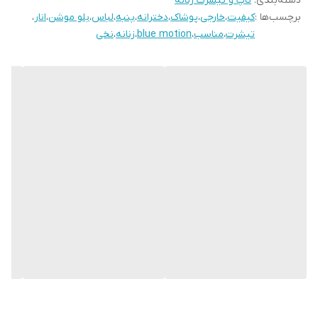
دسته‌بندی
:
تاپ و تیشرت زنانه
برچسب‌ها :
کیفیت
،
خارجی
،
پوشاک
،
دخترانه
،
پنبه
،
لباس
،
بلو موشن
،
انار
،
تیشرت
،
مناسب
،
blue motion
،
زنانه
،
نخی