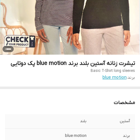
تیشرت زنانه آستین بلند برند blue motion پک دوتایی
Basic T-Shirt long sleeves
برند:
blue motion
مشخصات
آستین
بلند
برند
blue motion