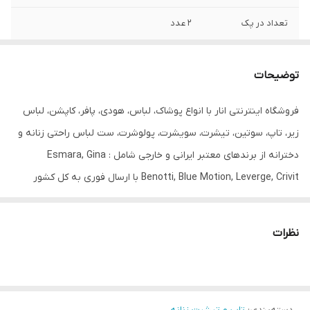
تعداد در پک
2 عدد
جنس
95% پنبه + 5% الاستین
توضیحات
جنیست
زنانه
فروشگاه اینترنتی انار با انواع پوشاک، لباس، هودی، پافر، کاپشن، لباس
رنگ
مشکی + مشکی راه راه
زیر، تاپ، سوتین، تیشرت، سویشرت، پولوشرت، ست لباس راحتی زنانه و
قابلیت بازگشت
دارد
دخترانه از برندهای معتبر ایرانی و خارجی شامل : Esmara, Gina
Benotti, Blue Motion, Leverge, Crivit با ارسال فوری به کل کشور
مورد استفاده
روزانه
درخدمت شما عزیزان می‌باشد.
سایز
S 36/38
نظرات
یقه
یقه گرد