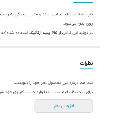
قابلیت بازگشت
تاپ زنانه اسمارا با طراحی ساده و مدرن، یک گزینه راحت 
مورد استفاده
روی بدن می‌شود.
در تولید این لباس از
95٪ پنبه ارگانیک
استفاده شده که ن
جنس
فرم لباس حتی بعد از شستشوهای مکرر می‌شود.
یقه
طراحی رکابی با
یقه گرد و بندهای پهن
باعث می‌شود این ت
مناسب برای استفاده روزمره، خانه یا زیر مانتو و لباس‌ه
جزئیات
نظرات
این محصول دارای استانداردهای
OEKO‑TEX و Grüner Knopf
سایز
شما هم درباره این محصول نظر خود را بنویسید.
رنگ
برای ثبت نظر، لازم است ابتدا وارد حساب کاربری خود شو
افزودن نظر