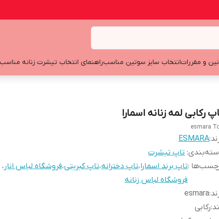
نین و مقررات
انتخاب سایز سوتین مناسب
راهنمای انتخاب تیشرت زنانه مناسب
پ رکابی لمه زنانه اسمارا
esmara T
ند:
ESMARA
ته‌بندی
:
تاپ تیشرت
چسب‌ها :
تاپ برند اسمارا
،
تاپ دخترانه
،
تاپ کبریتی
،
فروشگاه لباس انار
،
فروشگاه لباس زنانه
ند
:
esmara
د
:
رکابی