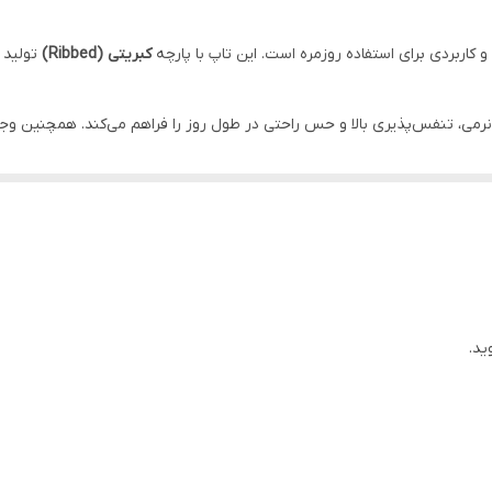
در صورت ایراد بازگشت دارد
و کاربردی برای استفاده روزمره است. این تاپ با پارچه
کبریتی (Ribbed)
تولید ش
روزانه
رمی، تنفس‌پذیری بالا و حس راحتی در طول روز را فراهم می‌کند. همچنین وج
لمه زردار
هفت
اپ هم به‌تنهایی در فصل گرم و هم به‌عنوان لایه زیرین زیر لباس‌های دیگر قا
ای دیگر است.
یقه هفت و رکابی است
بوده و از مواد اولیه ایمن و سازگار با محیط زیست تولید شده است.
L44-46
سرمه ای
ید.