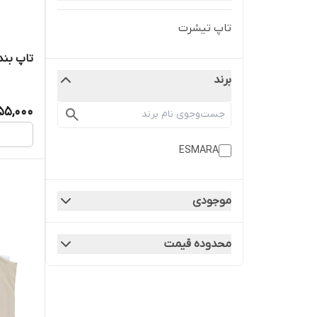
تاپ تیشرت
تاپ بند 
برند
55,000
ESMARA
موجودی
محدوده قیمت