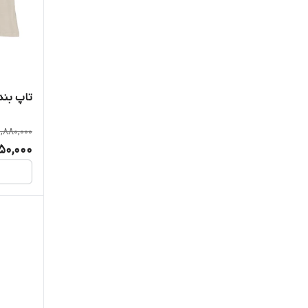
تاپ بندی ست 5 ت
1,880,000
750,000