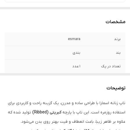
مشخصات
برند
esmara
بند
بندی
تعداد در پک
1 عدد
جنسیت
زنانه، دخترانه
توضیحات
قابلیت بازگشت
در صورت ایراد بازگشت دارد
تاپ زنانه اسمارا با طراحی ساده و مدرن، یک گزینه راحت و کاربردی برای
مورد استفاده
روزانه
استفاده روزمره است. این تاپ با پارچه
کبریتی (Ribbed)
تولید شده که
جنس
نخ پنبه
علاوه بر ظاهر زیبا، باعث انعطاف و فیت بهتر روی بدن می‌شود.