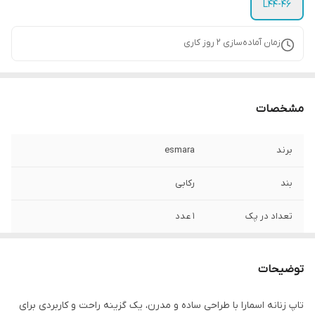
L44-46
زمان آماده‌سازی
2
روز کاری
مشخصات
برند
esmara
بند
رکابی
تعداد در پک
1 عدد
جنسیت
زنانه، دخترانه
توضیحات
قابلیت بازگشت
در صورت ایراد بازگشت دارد
تاپ زنانه اسمارا با طراحی ساده و مدرن، یک گزینه راحت و کاربردی برای