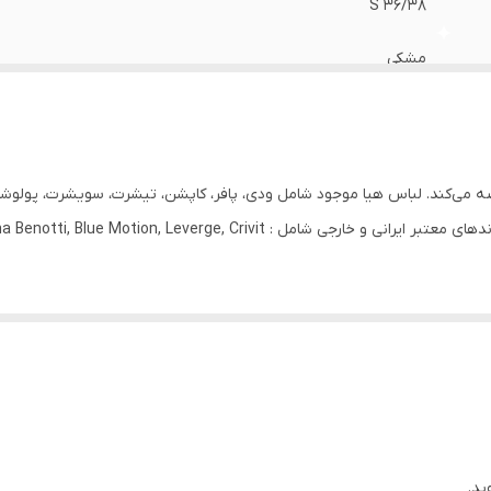
S 36/38
مشکی
گرد
دخترانه، زنانه
ا عرضه می‌کند. لباس هیا موجود شامل ودی، پافر، کاپشن، تیشرت، سویشرت، پولو
80% پنبه 12% پلی آمید 8% الاستین
1 عدد
روزانه
دارد
ید.