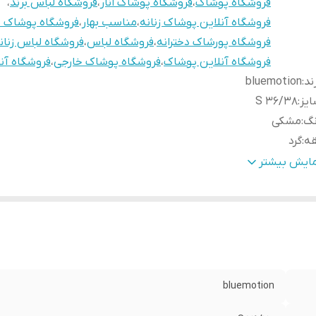
فروشگاه پوشاک
،
فروشگاه پوشاک انار
،
فروشگاه لباس برند
،
فروشگاه آنلاین پوشاک زنانه
،
مناسب بهار
،
فروشگاه پوشاک ب
فروشگاه پورشاک دخترانه
،
فروشگاه لباس
،
فروشگاه لباس زنان
فروشگاه آنلاین پوشاک
،
فروشگاه پوشاک خارجی
،
فروشگاه آن
ند
:
bluemotion
یز
:
S 36/38
نگ
:
مشکی
قه
:
گرد
نیست
:
دخترانه، زنانه
مایش بیشتر
نس
:
80% پنبه 12% پلی آمید 8% الاستین
داد در پک
:
1 عدد
رد استفاده
:
روزانه
بلیت بازگشت
:
دارد
bluemotion