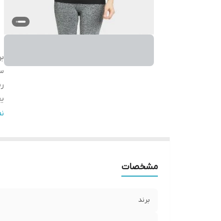
بر
سا
ر
ی
ج
ن
ج
تع
مو
مشخصات
قا
برند