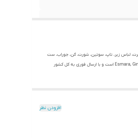
شرت، لباس زیر، تاپ، سوتین، شورت، گن، جوراب، ست
لباس راحتی زنانه و دخترانه می‌باشند. محصولات ما از برندهای معتبر ایرانی و خارجی شامل : Esmara, Gina Benotti, Blue Motion, Leverge, Crivit است و با ارسال فوری به کل کشور
افزودن نظر