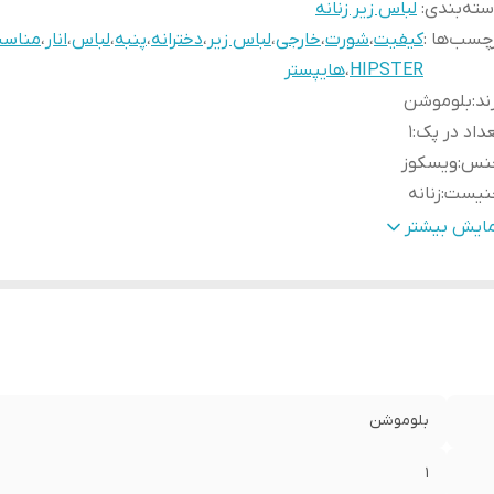
ته‌بندی
:
لباس زیر زنانه
چسب‌ها :
کیفیت
،
شورت
،
خارجی
،
لباس زیر
،
دخترانه
،
پنبه
،
لباس
،
انار
،
مناس
HIPSTER
،
هایپستر
ند
:
بلوموشن
داد در پک
:
1
نس
:
ویسکوز
نیست
:
زنانه
رد استفاده
:
روزانه
مایش بیشتر
بلیت بازگشت
:
ندارد
م
:
لیزری بکلس و ساده
بلوموشن
1