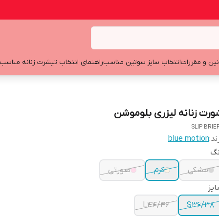
نین و مقررات
انتخاب سایز سوتین مناسب
راهنمای انتخاب تیشرت زنانه مناسب
ورت زنانه لیزری بلوموشن
SLIP BRIE
ند:
blue motion
نگ
مشکی
کرم
صورتی
یز
L44/46
S36/38