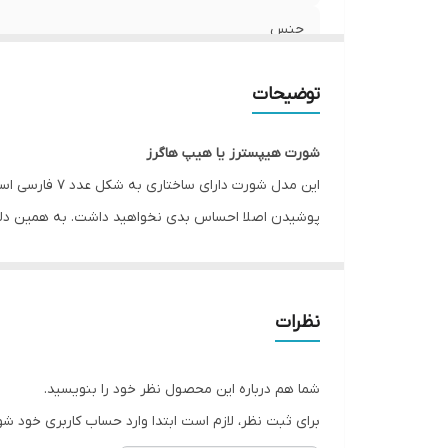
جنس
جنیست
توضیحات
مورد استفاده
شورت هیپسترز یا هیپ هاگرز
قابلیت بازگشت
این مدل شورت
پوشیدن اصلا احساس بدی نخواهید داشت. به همین دلیل 
فرم
فاق شورت هیپسترز نسبتا کوتاه است و برای دوران قاعد
فروشگاه اینترنتی انار با انواع پوشاک، لباس، هودی، پاف
نظرات
Esmara, Gina Benotti, Blue Motion, Leverge, Crivit با ارسال فوری به کل کشور درخدمت شما عزیزان می‌باشد.
شما هم درباره این محصول نظر خود را بنویسید.
برای ثبت نظر، لازم است ابتدا وارد حساب کاربری خود شو