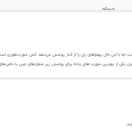
ویسکوز
زنانه
روزانه
ندارد
 دارای ساختاری به شکل عدد ۷ فارسی است، اما با این حال پهلوهای ران را از کنار پوشش می‌دهد. کش
یکی از بهترین شورت های زنانه برای پوشش زیر شلوارهای جین یا دامن‌های 
لیزری بکلس و ساده
گی نیز گزینه خوبی خواهد بود تا موجب ایجاد حساسیت در ناحیه واژن نشود.
ر، کاپشن، لباس زیر، تاپ، سوتین، تیشرت، سویشرت، پولوشرت، ست لباس راحتی زن
ید.