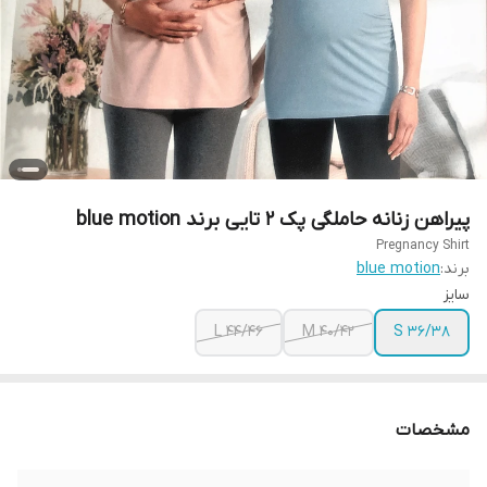
پیراهن زنانه حاملگی پک 2 تایی برند blue motion
Pregnancy Shirt
برند:
blue motion
سایز
L 44/46
M 40/42
S 36/38
مشخصات