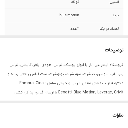
آستین
کوتاه
برند
blue motion
تعداد در پک
2 عدد
جنس
95% پنبه + 5% الاستین
توضیحات
جنیست
زنانه
فروشگاه اینترنتی انار با انواع پوشاک، لباس، هودی، پافر، کاپشن، لباس
رنگ
آبی آسمانی + صورتی
زیر، تاپ، سوتین، تیشرت، سویشرت، پولوشرت، ست لباس راحتی زنانه و
قابلیت بازگشت
دارد
دخترانه از برندهای معتبر ایرانی و خارجی شامل : Esmara, Gina
Benotti, Blue Motion, Leverge, Crivit با ارسال فوری به کل کشور
مورد استفاده
حاملگی
درخدمت شما عزیزان می‌باشد.
یقه
گرد
نظرات