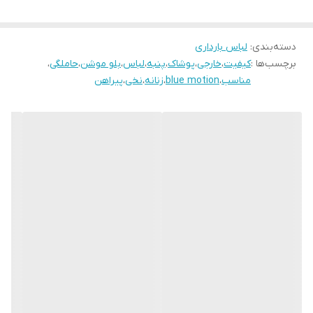
دسته‌بندی
:
لباس بارداری
برچسب‌ها :
کیفیت
،
خارجی
،
پوشاک
،
پنبه
،
لباس
،
بلو موشن
،
حاملگی
،
مناسب
،
blue motion
،
زنانه
،
نخی
،
پیراهن