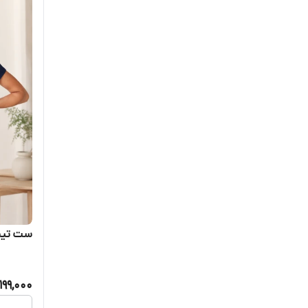
ست تیشرت
,199,000