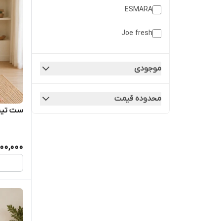
ESMARA
Joe fresh
oyanda
موجودی
Oyanda
محدوده قیمت
Queen Tex
ست تیشر
500,000