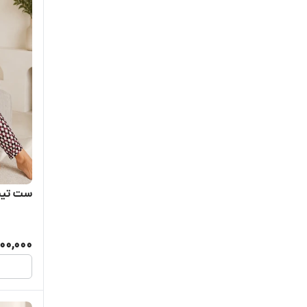
ست تیشرت شل
500,000