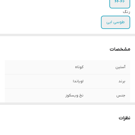
44-46
رنگ
طوسی ابی
مشخصات
آستین
کوتاه
برند
اویاندا
جنس
نخ ویسکوز
تعداد در پک
1 عدد
نظرات
جنسیت
زنانه دخترانه