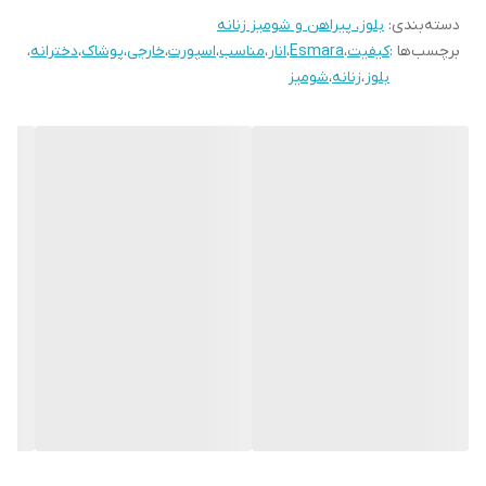
دسته‌بندی
:
بلوز، پیراهن و شومیز زنانه
برچسب‌ها :
کیفیت
،
Esmara
،
انار
،
مناسب
،
اسپورت
،
خارجی
،
پوشاک
،
دخترانه
،
بلوز
،
زنانه
،
شومیز