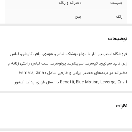
جنیست
دخترانه و زنانه
رنگ
جین
یقه
پولکی دار
توضیحات
فروشگاه اینترنتی انار با انواع پوشاک، لباس، هودی، پافر، کاپشن، لباس
زیر، تاپ، سوتین، تیشرت، سویشرت، پولوشرت، ست لباس راحتی زنانه و
دخترانه در برندهای معتبر ایرانی و خارجی شامل : Esmara, Gina
Benotti, Blue Motion, Leverge, Crivit با ارسال فوری به کل کشور
درخدمت شما عزیزان می‌باشد.
نظرات