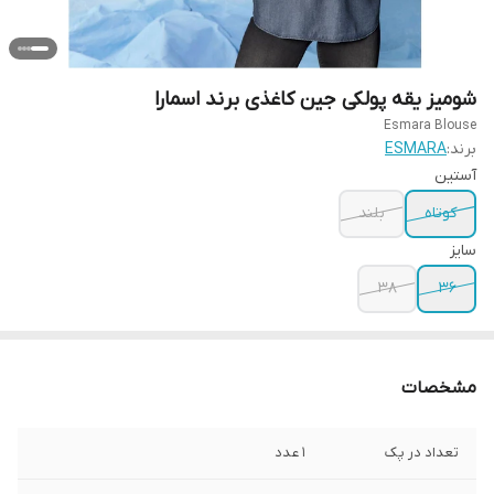
شومیز یقه پولکی جین کاغذی برند اسمارا
Esmara Blouse
برند:
ESMARA
آستین
کوتاه
بلند
سایز
38
36
مشخصات
تعداد در پک
1 عدد