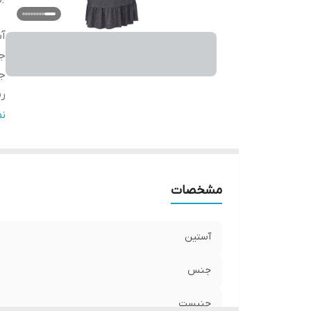
آ
ج
ج
ر
ط
ن
مشخصات
آستین
جنس
جنیست