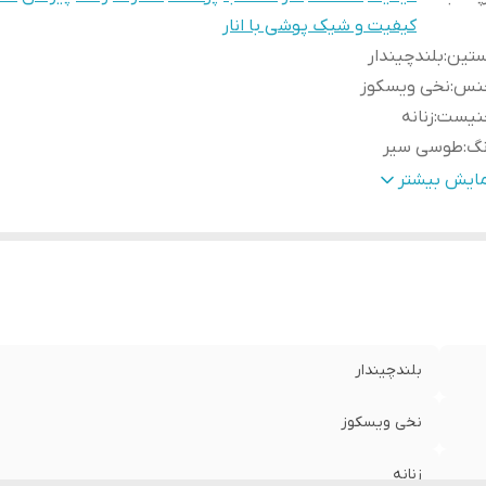
کیفیت و شیک پوشی با انار
ستین
:
بلندچیندار
نس
:
نخی ویسکوز
نیست
:
زنانه
نگ
:
طوسی سیر
رح
:
ساده
مایش بیشتر
بلندچیندار
نخی ویسکوز
زنانه