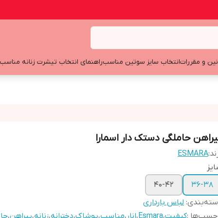
نین و مقررات
انتخاب سایز سوتین مناسب
راهنمای انتخاب تیشرت زنانه مناسب
یراهن حاملگی دستک دار اسمارا
ند:
ESMARA
یز
40-42
36-38
ته‌بندی
:
لباس بارداری
چسب‌ها :
کیفیت
،
Esmara
،
انار
،
مناسب
،
پوشاک
،
دخترانه
،
زنانه
،
پیراهن
،
حا