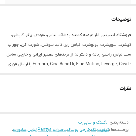
جنیست
زنانه
توضیحات
رنگ
مشکی شیشه ای
فروشگاه اینترنتی انار عرضه کننده پوشاک، لباس، هودی، پافر، کاپشن،
طرح
طرح دار
تیشرت، سویشرت، پولوشرت، لباس زیر، تاپ، سوتین، شورت، گن، جوراب،
قابلیت بازگشت
دارد
ست لباس راحتی زنانه و دخترانه از برندهای معتبر ایرانی و خارجی شامل
: Esmara, Gina Benotti, Blue Motion, Leverge, Crivit با ارسال فوری
مورد استفاده
روزانه و مجلسی
به کل کشور درخدمت شما عزیزان می‌باشد.
نظرات
دسته‌بندی
:
لگینگ و ساپورت
برچسب‌ها :
کیفیت
،
لگ
،
خارجی
،
پوشاک
،
دخترانه
،
Pantys
،
لباس
،
ساپورت
،