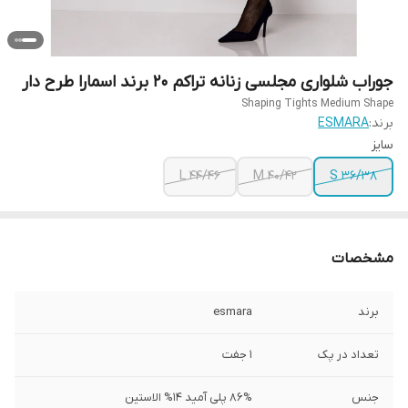
جوراب شلواری مجلسی زنانه تراکم 20 برند اسمارا طرح دار
Shaping Tights Medium Shape
برند:
ESMARA
سایز
L 44/46
M 40/42
S 36/38
مشخصات
برند
esmara
تعداد در پک
1 جفت
جنس
86% پلی آمید 14% الاستین