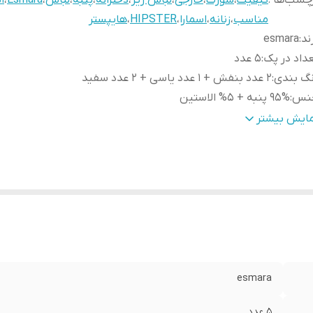
چسب‌ها :
کیفیت
،
شورت
،
خارجی
،
لباس زیر
،
دخترانه
،
پنبه
،
لباس
،
Esmara
،
ان
مناسب
،
زنانه
،
اسمارا
،
HIPSTER
،
هایپستر
ند
:
esmara
داد در پک
:
5 عدد
نگ بندی
:
2 عدد بنفش + 1 عدد یاسی + 2 عدد سفید
نس
:
95% پنبه + 5% الاستین
نیست
:
زنانه
مایش بیشتر
رد استفاده
:
روزانه
بلیت بازگشت
:
ندارد
م
:
HIPSTER
esmara
5 عدد