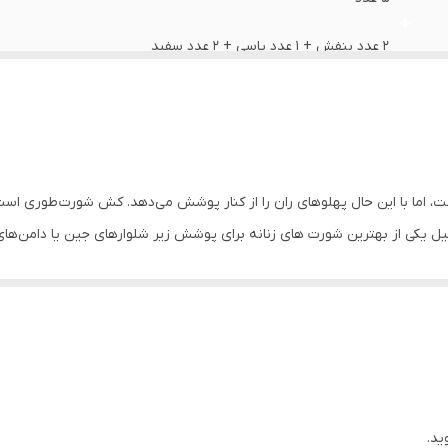
2 عدد بنفش + 1 عدد یاسی + 2 عدد سفید
95% پنبه + 5% الاستین
زنانه
روزانه
 دارای ساختاری به شکل عدد ۷ فارسی است، اما با این حال پهلوهای ران را از کنار پوشش می‌دهد. کش
یکی از بهترین شورت های زنانه برای پوشش زیر شلوارهای جین یا دامن‌های 
ندارد
گی نیز گزینه خوبی خواهد بود تا موجب ایجاد حساسیت در ناحیه واژن نشود.
HIPSTER
ر، کاپشن، لباس زیر، تاپ، سوتین، تیشرت، سویشرت، پولوشرت، ست لباس راحتی زن
ید.