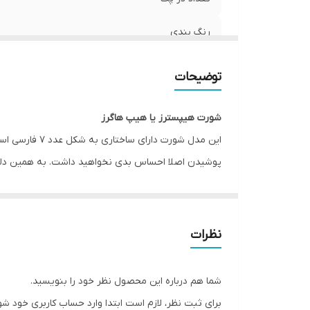
رنگ بندی
جنس
توضیحات
جنیست
شورت هیپسترز یا هیپ هاگرز
مورد استفاده
این مدل شورت
پوشیدن اصلا احساس بدی نخواهید داشت. به همین دلیل 
قابلیت بازگشت
فاق شورت هیپسترز نسبتا کوتاه است و برای دوران قاعد
فرم
فروشگاه اینترنتی انار با انواع پوشاک، لباس، هودی، پاف
نظرات
Esmara, Gina Benotti, Blue Motion, Leverge, Crivit با ارسال فوری به کل کشور درخدمت شما عزیزان می‌باشد.
شما هم درباره این محصول نظر خود را بنویسید.
برای ثبت نظر، لازم است ابتدا وارد حساب کاربری خود شو