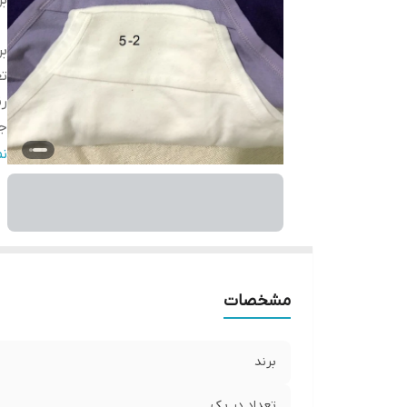
بر
بر
تع
ر
ج
ج
ن
مو
قا
فر
مشخصات
برند
تعداد در پک