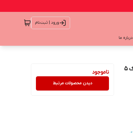
ورود | ثبت‌نام
درباره ما
شورت زنانه HIPSTER(جنیفری) گیپور دار برند esmara پک 5
ناموجود
دیدن محصولات مرتبط