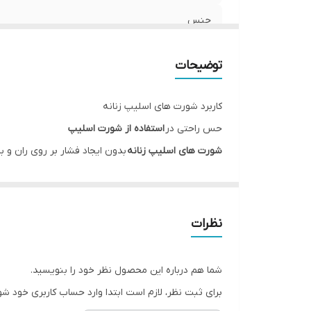
جنس
جنیست
توضیحات
مورد استفاده
کاربرد شورت های اسلیپ زنانه
قابلیت بازگشت
حس راحتی در
استفاده از شورت اسلیپ
شورت های اسلیپ زنانه
بدون ایجاد فشار بر روی ران و 
فرم
بسیار کاربردی است .
فروشگاه اینترنتی انار با انواع پوشاک، لباس، هودی، پاف
نظرات
Esmara, Gina Benotti, Blue Motion, Leverge, Crivit با ارسال فوری به کل کشور درخدمت شما عزیزان می‌باشد.
شما هم درباره این محصول نظر خود را بنویسید.
برای ثبت نظر، لازم است ابتدا وارد حساب کاربری خود شو