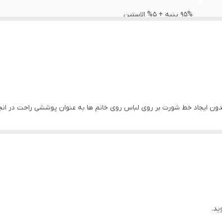
95% پنبه + 5% الاستین
زنانه
روزانه
دارد
بدون ایجاد خط شورت بر روی لباس روی خانم ها به عنوان پوششی راحت در انجام
MINI SLIP
ر، کاپشن، لباس زیر، تاپ، سوتین، تیشرت، سویشرت، پولوشرت، ست لباس راحتی زن
ید.