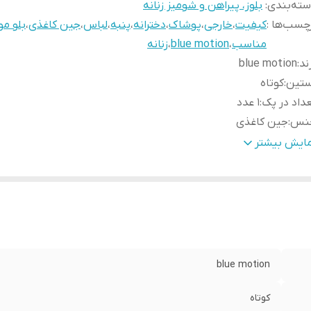
ته‌بندی
:
بلوز، پیراهن و شومیز زنانه
چسب‌ها :
کیفیت
،
خارجی
،
پوشاک
،
دخترانه
،
پنبه
،
لباس
،
جین کاغذی
،
بلو م
مناسب
،
blue motion
،
زنانه
ند
:
blue motion
ستین
:
کوتاه
داد در پک
:
1 عدد
نس
:
جین کاغذی
نیست
:
زنانه
مایش بیشتر
نگ
:
آبی آسمانی
م
:
کمر دار
بلیت بازگشت
:
دارد
رد استفاده
:
روزانه
blue motion
کوتاه