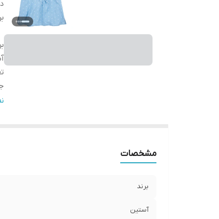
دس
بر
بر
آ
تع
ج
ج
ن
ر
فر
قا
مشخصات
مو
برند
آستین