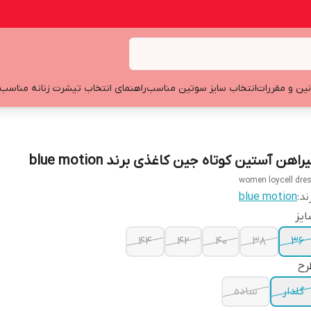
نین و مقررات
انتخاب سایز سوتین مناسب
راهنمای انتخاب تیشرت زنانه مناسب
راهن آستین کوتاه جین کاغذی برند blue motion
women loycell dre
ند:
blue motion
یز
44
42
40
38
36
رح
گلدار
ساده