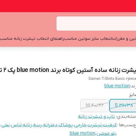
نین و مقررات
انتخاب سایز سوتین مناسب
راهنمای انتخاب تیشرت زنانه مناسب
شرت زنانه ساده آستین کوتاه برند blue motion پک 2 تایی
Damen T-Shirts Basic 2piec
ند:
blue motion
یز
M 40/42
S 36/38
ته‌بندی
:
تاپ و تیشرت زنانه
چسب‌ها :
کیفیت
،
تیشرت
،
خارجی
،
پوشاک
،
دخترانه
،
پنبه
،
زنانه
،
لباس
،
نخی
،
بلو موشن
،
blue motion