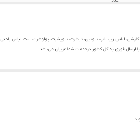
2 عدد
95% پنیه + 5% الاستین
زنانه
ر، کاپشن، لباس زیر، تاپ، سوتین، تیشرت، سویشرت، پولوشرت، ست لباس راحتی زن
مشکی + سفید
دارد
روزانه
گرد
ید.