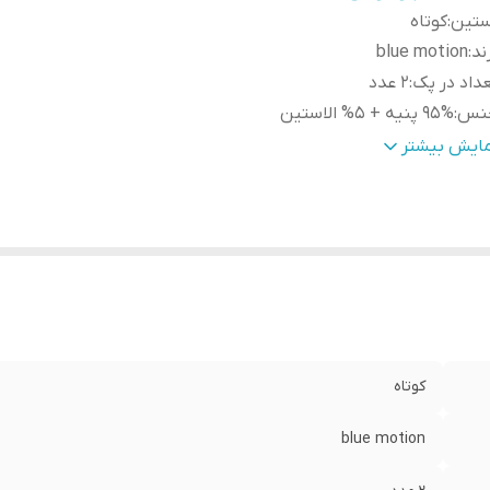
ستین
:
کوتاه
ند
:
blue motion
داد در پک
:
2 عدد
نس
:
95% پنیه + 5% الاستین
نیست
:
زنانه
مایش بیشتر
نگ
:
مشکی + سفید
بلیت بازگشت
:
دارد
رد استفاده
:
روزانه
قه
:
گرد
کوتاه
blue motion