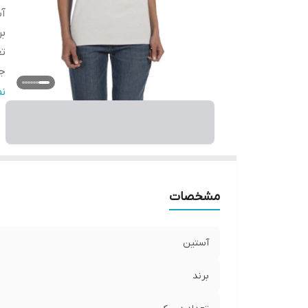
آ
بر
تع
ج
ج
ن
ر
قا
مو
ی
مشخصات
آستین
برند