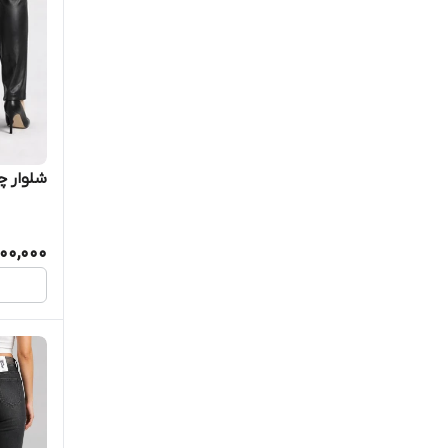
شلوار چر
500,000