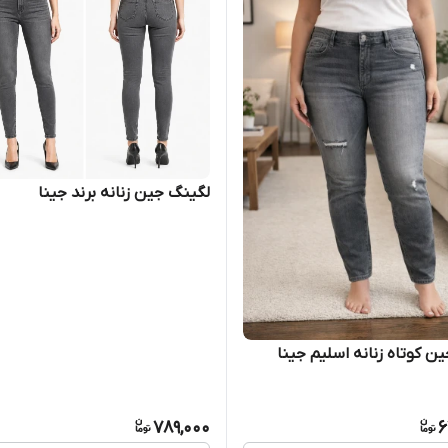
لگینگ جین زنانه برند جینا
ن کوتاه زنانه اسلیم جینا
789,000
6