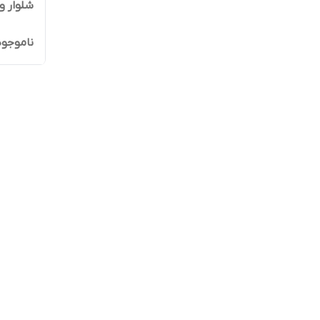
شلوار واید جین زنانه
ناموجود