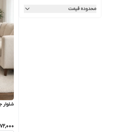
محدوده قیمت
شلوار جی
72,000