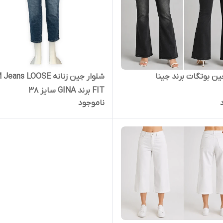
ین بوتگات برند جینا
شلوار جین زنانه s LOOSE
FIT برند GINA سایز 38
ناموجود