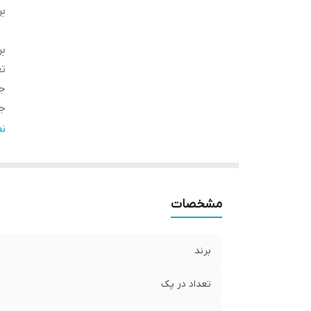
بر
بر
تع
ج
ج
ان
ن
قد
مو
قا
مشخصات
ع
ط
برند
تعداد در پک