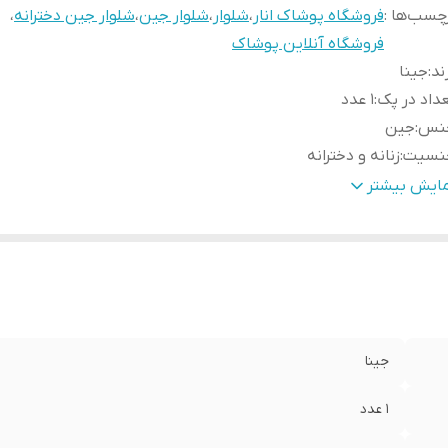
چسب‌ها :
فروشگاه پوشاک انار
،
شلوار
،
شلوار جین
،
شلوار جین دخترانه
،
فروشگاه آنلاین پوشاک
ند
:
جینا
داد در پک
:
1 عدد
نس
:
جین
نسیت
:
زنانه و دخترانه
دازه فاق
:
30
مایش بیشتر
 شلوار
:
85-90
رد استفاده
:
روزانه
بلیت بازگشت
:
در صورت ایراد محصول برگشت دارد
رض دمپا
:
25
رح
:
boyfriend
جینا
1 عدد