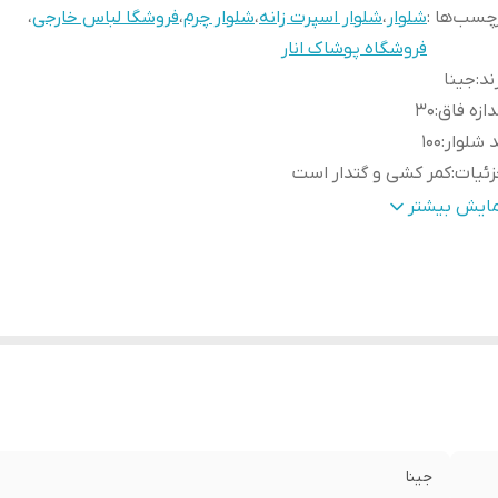
چسب‌ها :
شلوار
،
شلوار اسپرت زانه
،
شلوار چرم
،
فروشگا لباس خارجی
،
فروشگاه پوشاک انار
ند
:
جینا
دازه فاق
:
30
 شلوار
:
100
ئیات
:
کمر کشی و گتدار است
نس
:
چرم
مایش بیشتر
نسیت
:
زنانه دخترانه
بلیت بازگشت
:
در صورت ایراد بازگشت دارد
جینا