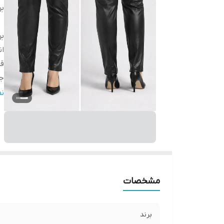
بر
بر
ان
قد
جز
ج
ن
ج
قا
مشخصات
برند