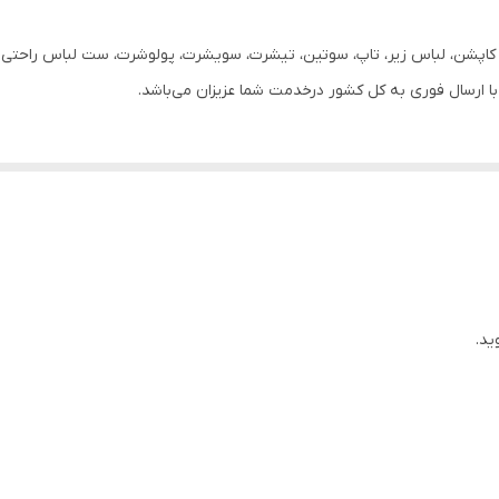
90
ر، کاپشن، لباس زیر، تاپ، سوتین، تیشرت، سویشرت، پولوشرت، ست لباس راحتی زن
دمپا
روزانه
دارد
106
56
ید.
29