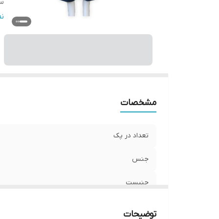
سا
ق
ن
فر
مو
قا
دو
دو
ان
مشخصات
تعداد در پک
جنس
جنیست
سایز
توضیحات