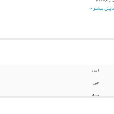
یز
:
36/38
د
:
90
مایش بیشتر
م
:
دمپا
رد استفاده
:
روزانه
بلیت بازگشت
:
دارد
ر باسن
:
106
ر ران
:
56
دازه فاق
:
29
1 عدد
جین
زنانه
36/38