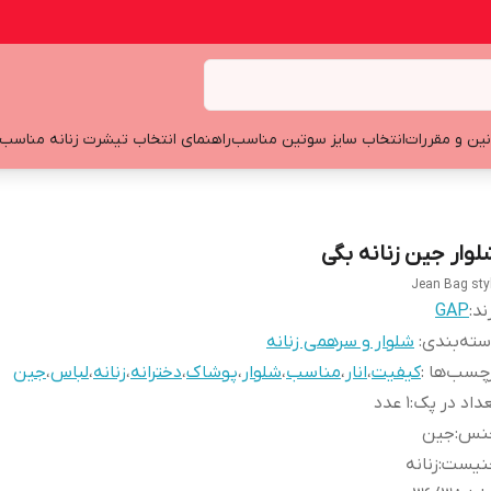
نین و مقررات
انتخاب سایز سوتین مناسب
راهنمای انتخاب تیشرت زنانه مناسب
لوار جین زنانه بگی
Jean Bag sty
ند:
GAP
ته‌بندی
:
شلوار و سرهمی زنانه
چسب‌ها :
کیفیت
،
انار
،
مناسب
،
شلوار
،
پوشاک
،
دخترانه
،
زنانه
،
لباس
،
جین
داد در پک
:
1 عدد
نس
:
جین
نیست
:
زنانه