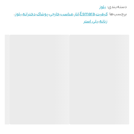
دسته‌بندی
:
بلوز
برچسب‌ها :
کیفیت
،
Esmara
،
انار
،
مناسب
،
خارجی
،
پوشاک
،
دخترانه
،
بلوز
،
زنانه
،
پلی استر