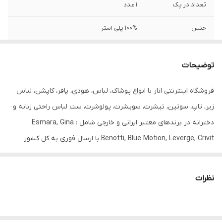
تعداد در پک
1 عدد
جنس
100% پلی استر
جنیست
دخترانه و زنانه
توضیحات
رنگ
سرمه‌ای
فروشگاه اینترنتی انار با انواع پوشاک، لباس، هودی، پافر، کاپشن، لباس
سایز
40
زیر، تاپ، سوتین، تیشرت، سویشرت، پولوشرت، ست لباس راحتی زنانه و
دخترانه در برندهای معتبر ایرانی و خارجی شامل : Esmara, Gina
Benotti, Blue Motion, Leverge, Crivit با ارسال فوری به کل کشور
درخدمت شما عزیزان می‌باشد.
محصول پیش روی شما بلوزی زیبا و راحت و باکیفیت است که به عنوان
نظرات
لباسی برای استفاده در مهمانیای خودمانی، انتخابی مطلوب است. این
بلوز با جنس 100% پلی‌استر بسیار راحت و سبک است. مدل آستین آن
کلوش و بلند است و پشت یقه آن با بند بسته می‌شود.